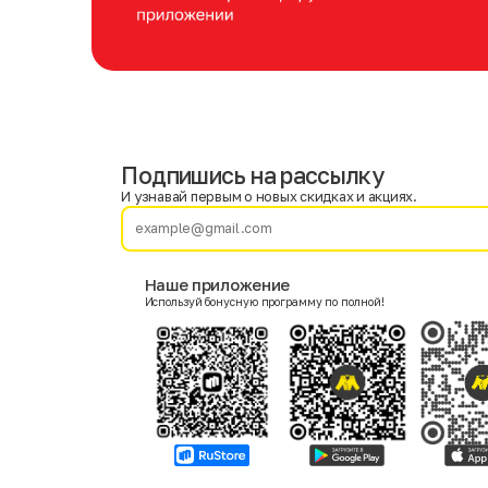
Подпишись на рассылку
Имя
Фамилия
И узнавай первым о новых скидках и акциях.
E-mail
Наше приложение
Используй бонусную программу по полной!
Пол
Мужской
Женский
Согласие на получение чеков по электронной почте