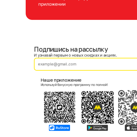
Подпишись на рассылку
Имя
Фамилия
И узнавай первым о новых скидках и акциях.
E-mail
Наше приложение
Используй бонусную программу по полной!
Пол
Мужской
Женский
Согласие на получение чеков по электронной почте