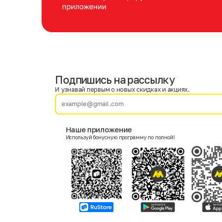
Подпишись на рассылку
Имя
Фамилия
И узнавай первым о новых скидках и акциях.
E-mail
Наше приложение
Используй бонусную программу по полной!
Пол
Мужской
Женский
Согласие на получение чеков по электронной почте