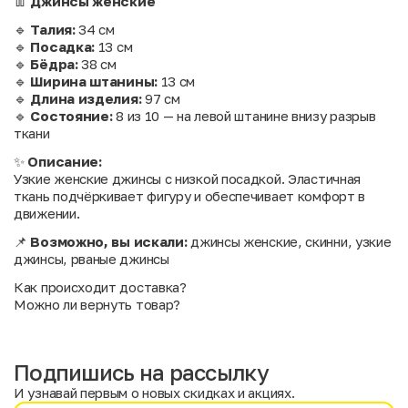
👖
Джинсы женские
🔹
Талия:
34 см
🔹
Посадка:
13 см
🔹
Бёдра:
38 см
🔹
Ширина штанины:
13 см
🔹
Длина изделия:
97 см
🔹
Состояние:
8 из 10 — на левой штанине внизу разрыв
ткани
✨
Описание:
Узкие женские джинсы с низкой посадкой. Эластичная
ткань подчёркивает фигуру и обеспечивает комфорт в
движении.
📌
Возможно, вы искали:
джинсы женские, скинни, узкие
джинсы, рваные джинсы
Как происходит доставка?
Можно ли вернуть товар?
Подпишись на рассылку
И узнавай первым о новых скидках и акциях.